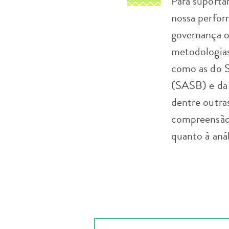
Para suporta
nossa perfo
governança o
metodologias
como as do S
(SASB) e da 
dentre outra
compreensão 
quanto à anál