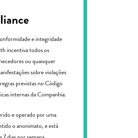
liance
onformidade e integridade
th incentiva todos os
rnecedores ou quaisquer
manifestações sobre violações
 regras previstas no Código
ticas internas da Companhia.
erido e operado por uma
ntido o anonimato, e está
e 7 dias por semana.