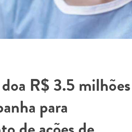
doa R$ 3.5 milhões
panha para
to de ações de